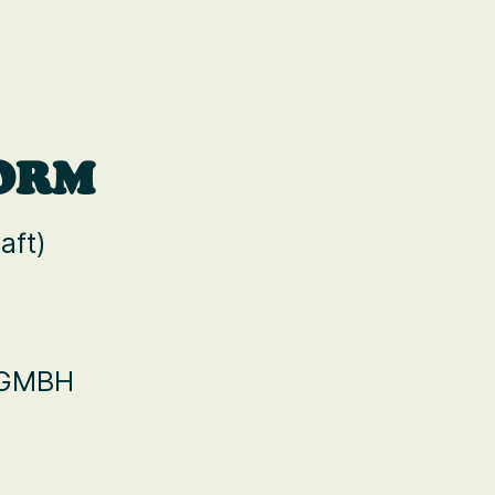
ORM
aft)
 GMBH