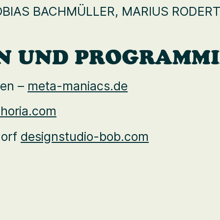
 TOBIAS BACHMÜLLER, MARIUS RODER
GN UND PROGRAMM
sen –
meta-maniacs.de
horia.com
dorf
designstudio-bob.com